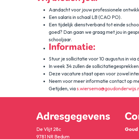
Aandacht voor jouw professionele ontwikk
Een salaris in schaal LB (CAO PO).
Een tijdelijk dienstverband tot einde scho
goed? Dan gaan we graag met jou in gespre
schooljaar.
Informatie:
Stuur je sollicitatie voor 10 augustus in 
In week 34 zullen de sollicitatiegesprekken
Deze vacature staat open voor zowel inte
Neem voor meer informatie contact op me
Getijden, via
s.wiersema@goudonderwijs.n
Adresgegevens
Co
De Vlijt 28c
Goud 
9781 NR Bedum