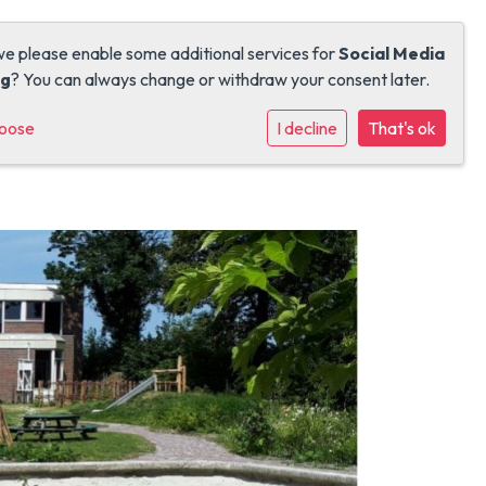
we please enable some additional services for
Social Media
ng
? You can always change or withdraw your consent later.
hoose
I decline
That's ok