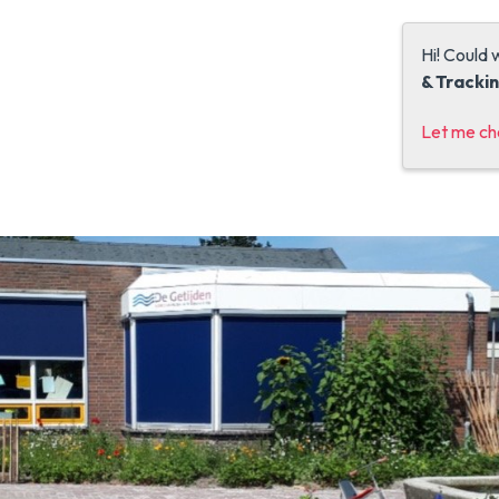
Hi! Could 
& Tracki
Let me c