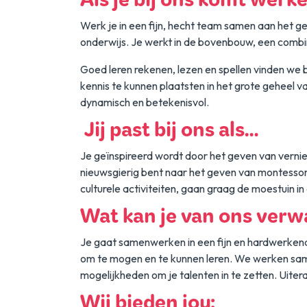
Als je bij ons komt werk
Werk je in een fijn, hecht team samen aan het g
onderwijs. Je werkt in de bovenbouw, een combina
Goed leren rekenen, lezen en spellen vinden we 
kennis te kunnen plaatsten in het grote geheel v
dynamisch en betekenisvol.
Jij past bij ons als…
Je geïnspireerd wordt door het geven van vernieu
nieuwsgierig bent naar het geven van montesso
culturele activiteiten, gaan graag de moestuin i
Wat kan je van ons ver
Je gaat samenwerken in een fijn en hardwerkend
om te mogen en te kunnen leren. We werken same
mogelijkheden om je talenten in te zetten. Uiter
Wij bieden jou: