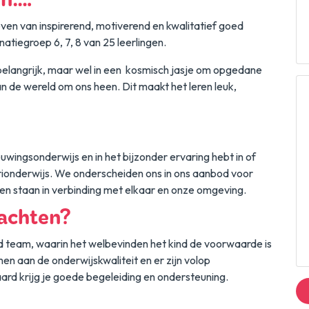
en….
even van inspirerend, motiverend en kwalitatief goed
tiegroep 6, 7, 8 van 25 leerlingen.
belangrijk, maar wel in een kosmisch jasje om opgedane
an de wereld om ons heen. Dit maakt het leren leuk,
wingsonderwijs en in het bijzonder ervaring hebt in of
rionderwijs. We onderscheiden ons in ons aanbod voor
n en staan in verbinding met elkaar en onze omgeving.
wachten?
 team, waarin het welbevinden het kind de voorwaarde is
n aan de onderwijskwaliteit en er zijn volop
aard krijg je goede begeleiding en ondersteuning.