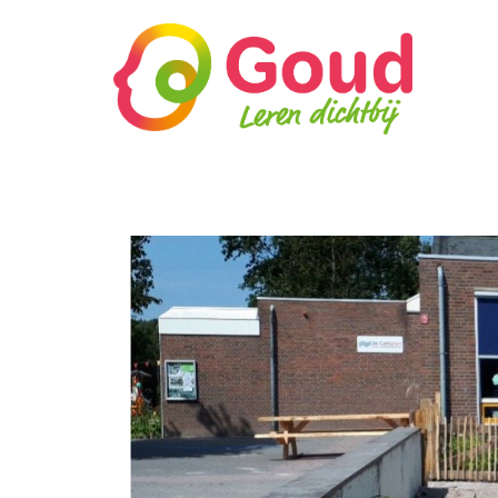
Home
Organisatie
Kinderopvang
Onderwijs
Locaties
Vacaturebank