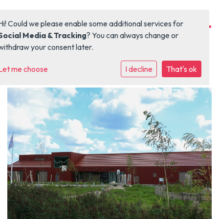
Hi! Could we please enable some additional services for
Social Media & Tracking
? You can always change or
withdraw your consent later.
Let me choose
Home
I decline
That's ok
Organisatie
Kinderopvang
Onderwijs
Locaties
Vacaturebank