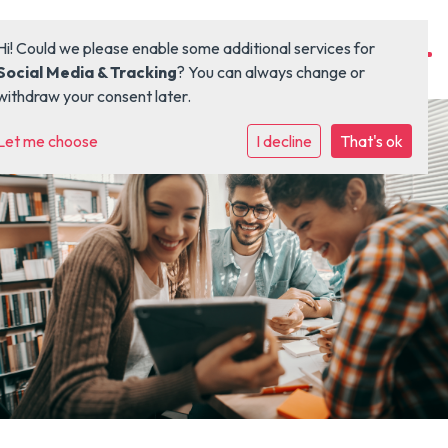
Hi! Could we please enable some additional services for
Social Media & Tracking
? You can always change or
withdraw your consent later.
Let me choose
Home
I decline
That's ok
Organisatie
Kinderopvang
Onderwijs
Locaties
Vacaturebank