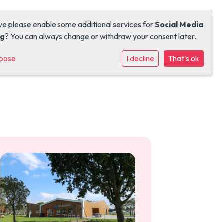
we please enable some additional services for
Social Media
ng
? You can always change or withdraw your consent later.
hoose
I decline
That's ok