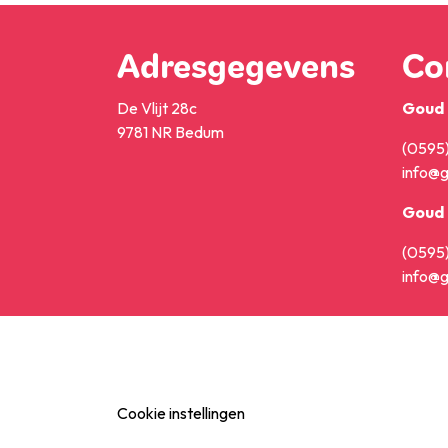
Adresgegevens
Co
De Vlijt 28c
Goud 
9781 NR Bedum
(0595)
info@g
Goud 
(0595)
info@g
Cookie instellingen