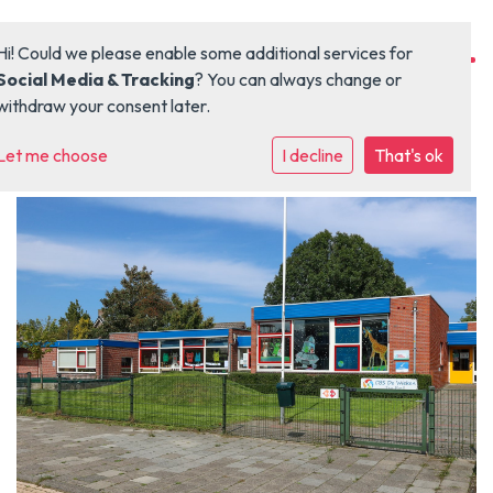
Hi! Could we please enable some additional services for
Social Media & Tracking
? You can always change or
withdraw your consent later.
Let me choose
Home
I decline
That's ok
Organisatie
Kinderopvang
Onderwijs
Locaties
Vacaturebank