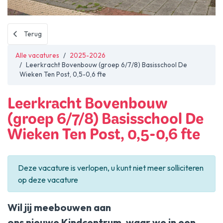
Nieuws
Academie
Terug
Contact
Alle vacatures
2025-2026
Leerkracht Bovenbouw (groep 6/7/8) Basisschool De
Wieken Ten Post, 0,5-0,6 fte
Leerkracht Bovenbouw
(groep 6/7/8) Basisschool De
Wieken Ten Post, 0,5-0,6 fte
Deze vacature is verlopen, u kunt niet meer solliciteren
op deze vacature
Wil jij meebouwen aan
ons nieuwe Kindcentrum, waar we in een