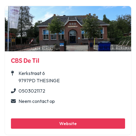
CBS De Til
Kerkstraat 6
9797PD THESINGE
0503021172
Neem contact op
Website