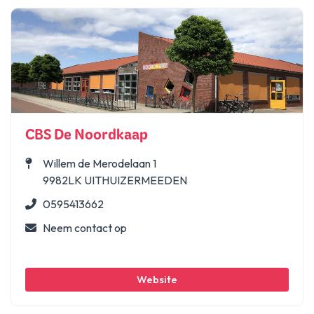
CBS De Noordkaap
Willem de Merodelaan 1
9982LK UITHUIZERMEEDEN
0595413662
Neem contact op
Website