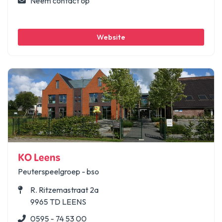
Neem contact op
Website
KO Leens
Peuterspeelgroep - bso
R. Ritzemastraat 2a
9965 TD LEENS
0595 - 74 53 00