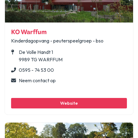
KO Warffum
Kinderdagopvang - peuterspeelgroep - bso
De Volle Handt 1
9989 TG WARFFUM
0595 - 74 53 00
Neem contact op
Website