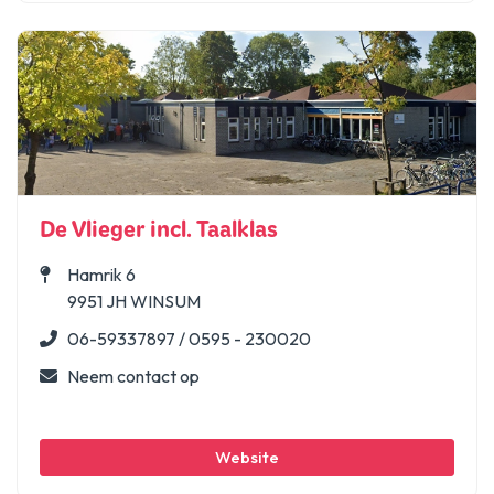
De Vlieger incl. Taalklas
Hamrik 6
9951 JH WINSUM
06-59337897 / 0595 - 230020
Neem contact op
Website