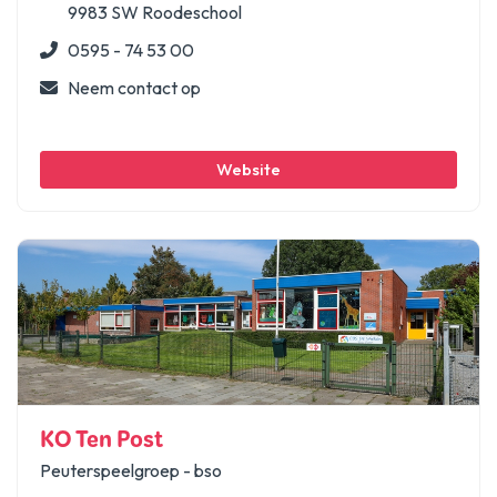
9983 SW Roodeschool
0595 - 74 53 00
Neem contact op
Website
KO Ten Post
Peuterspeelgroep - bso