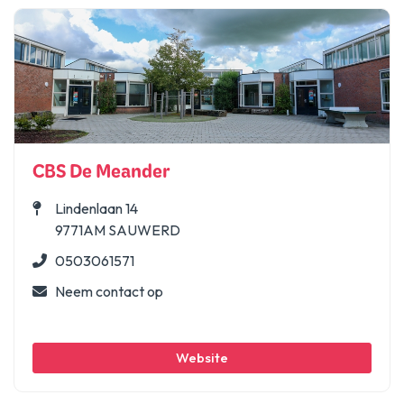
CBS De Meander
Lindenlaan 14
9771AM SAUWERD
0503061571
Neem contact op
Website