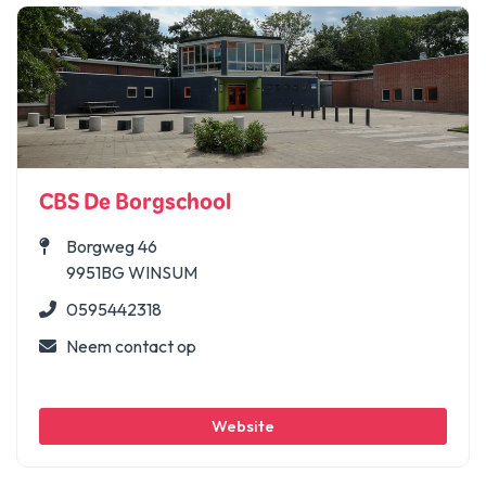
CBS De Borgschool
Borgweg 46
9951BG WINSUM
0595442318
Neem contact op
Website