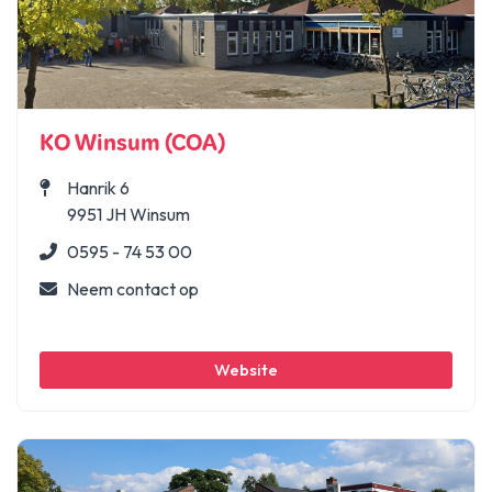
KO Winsum (COA)
Hanrik 6
9951 JH Winsum
0595 - 74 53 00
Neem contact op
Website