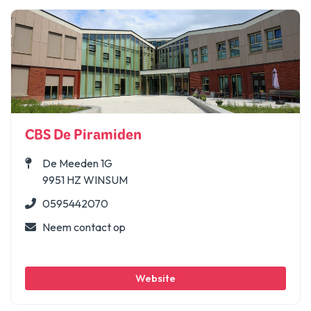
CBS De Piramiden
De Meeden 1G
9951 HZ WINSUM
0595442070
Neem contact op
Website