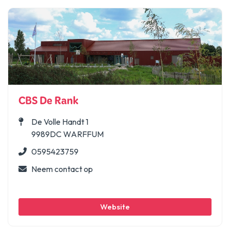
CBS De Rank
De Volle Handt 1
9989DC WARFFUM
0595423759
Neem contact op
Website