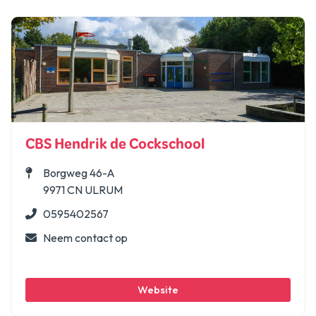
CBS Hendrik de Cockschool
Borgweg 46-A
9971 CN ULRUM
0595402567
Neem contact op
Website