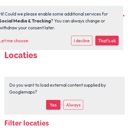
Hi! Could we please enable some additional services for
Social Media & Tracking
? You can always change or
withdraw your consent later.
Let me choose
Home
I decline
That's ok
Locaties
Organisatie
Kinderopvang
Do you want to load external content supplied by
Onderwijs
Googlemaps
?
Locaties
Yes
Always
Vacaturebank
Filter locaties