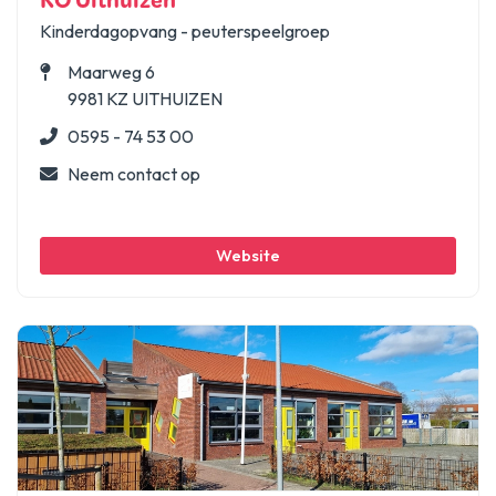
KO Uithuizen
Kinderdagopvang - peuterspeelgroep
Maarweg 6
9981 KZ UITHUIZEN
0595 - 74 53 00
Neem contact op
Website