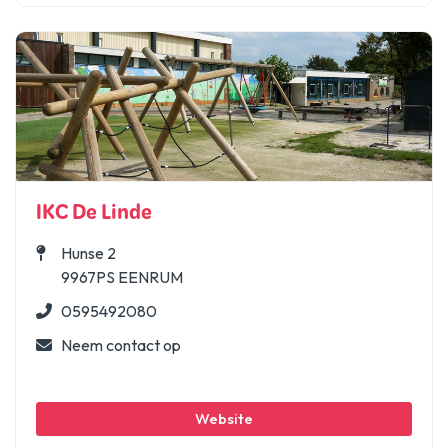
IKC De Linde
Hunse 2
9967PS EENRUM
0595492080
Neem contact op
Website